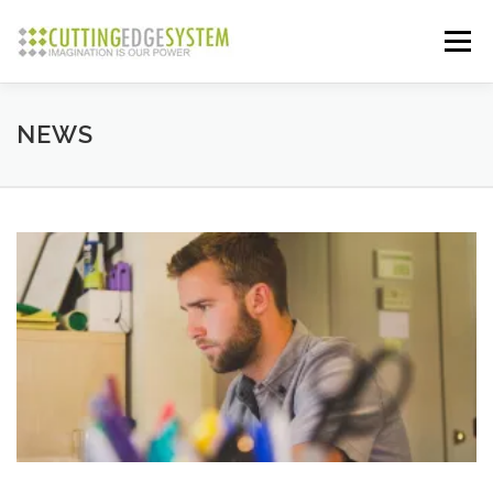
コ
ン
メニュー
テ
ン
ツ
へ
ABOUT
SERVICES
NEWS
GALLERY
NEWS
ス
キ
ッ
プ
CONTACT
N
e
w
s