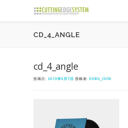
コ
ン
テ
ン
ツ
CD_4_ANGLE
へ
ス
キ
ッ
プ
cd_4_angle
投稿日:
2013年6月7日
投稿者:
KOBU_CHIN