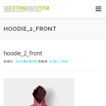
コ
ン
メニュー
テ
ン
ツ
へ
ABOUT
SERVICES
NEWS
GALLERY
HOODIE_2_FRONT
ス
キ
ッ
プ
CONTACT
hoodie_2_front
投稿日:
2013年6月7日
投稿者:
KOBU_CHIN