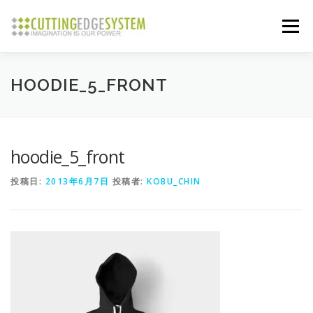
コ
ン
メニュー
テ
ン
ツ
へ
ABOUT
SERVICES
NEWS
GALLERY
HOODIE_5_FRONT
ス
キ
ッ
プ
CONTACT
hoodie_5_front
投稿日:
2013年6月7日
投稿者:
KOBU_CHIN